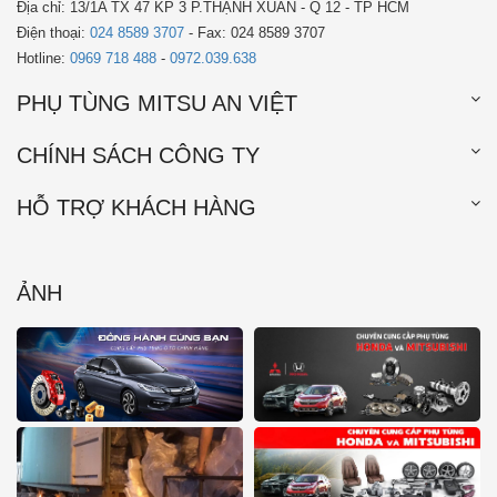
Địa chỉ: 13/1A TX 47 KP 3 P.THẠNH XUÂN - Q 12 - TP HCM
Điện thoại:
024 8589 3707
- Fax: 024 8589 3707
Hotline:
0969 718 488
-
0972.039.638
PHỤ TÙNG MITSU AN VIỆT
CHÍNH SÁCH CÔNG TY
HỖ TRỢ KHÁCH HÀNG
ẢNH