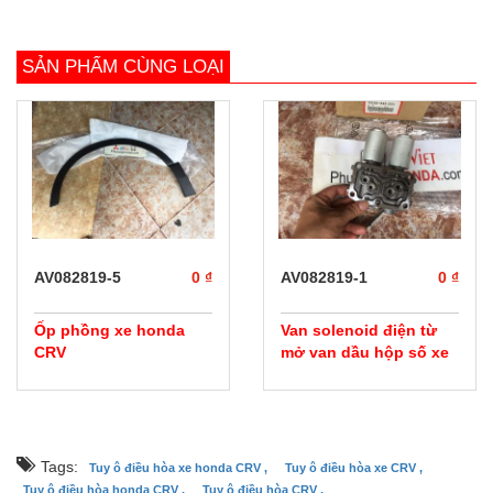
SẢN PHẨM CÙNG LOẠI
prev
next
AV082819-5
0 ₫
AV082819-1
0 ₫
Ốp phồng xe honda
Van solenoid điện từ
CRV
mở van dầu hộp số xe
Honda CRV
Tags:
Tuy ô điều hòa xe honda CRV ,
Tuy ô điều hòa xe CRV ,
Tuy ô điều hòa honda CRV ,
Tuy ô điều hòa CRV ,