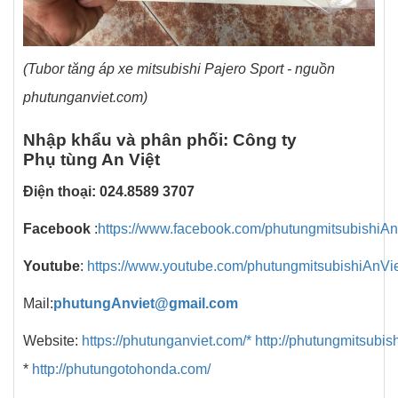
(Tubor tăng áp xe mitsubishi Pajero Sport - nguồn
phutunganviet.com)
Nhập khẩu và phân phối: Công ty
Phụ tùng An Việt
Điện thoại: 024.8589 3707
Facebook
:
https://www.facebook.com/phutungmitsubishiAn
Youtube
:
https://www.youtube.com/phutungmitsubishiAnVi
Mail:
phutungAnviet@gmail.com
Website:
https://phutunganviet.com/*
http://phutungmitsubish
*
http://phutungotohonda.com/