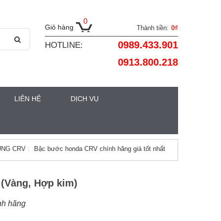
0
Giỏ hàng
Thành tiền:
0₫
0989.433.901
HOTLINE:
0913.800.218
LIÊN HỆ
DỊCH VỤ
ÙNG CRV
Bậc bước honda CRV chính hãng giá tốt nhất
(Vàng, Hợp kim)
nh hãng