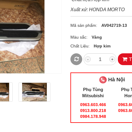
Xuất xứ: HONDA MORTO
Mã sản phẩm:
AV042719-13
Màu sắc:
Vàng
Chất Liệu:
Hợp kim
T
-
+
Hà Nội
Phụ Tùng
Phụ 
Mitsubishi
Ho
0963.603.466
0963.6
0913.800.218
0963.6
0984.178.948