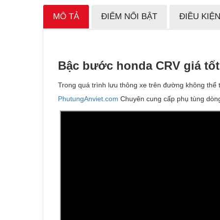
MÔ TẢ
ĐIỂM NỔI BẬT
ĐIỀU KIỆ
B
ậ
c b
ướ
c honda CRV giá t
ố
Trong quá trình lưu thông xe trên đường không thể
PhutungAnviet.com
Chuyên cung cấp phụ tùng dòng 