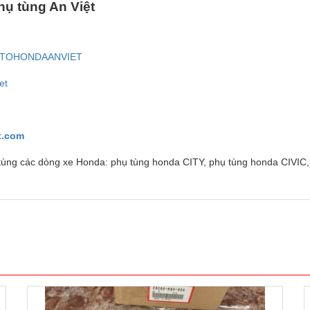
h
ụ
t
ù
ng An Vi
ệ
t
GOTOHONDAANVIET
et
t.com
ụ tùng các dòng xe Honda: phụ tùng honda CITY, phụ tùng honda CIVIC