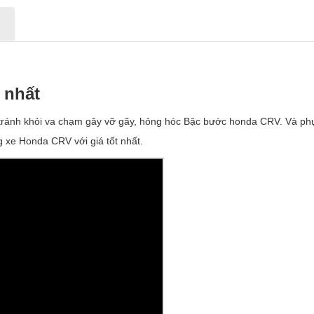
N
t nh
ấ
t
 tránh khỏi va chạm gây vỡ gãy, hỏng hóc Bậc bước honda CRV. Và phụ
xe Honda CRV với giá tốt nhất.