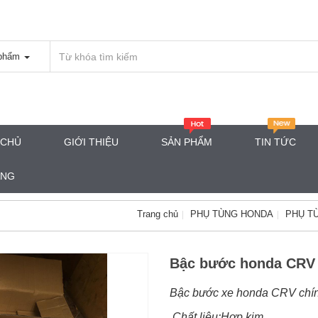
phẩm
 CHỦ
GIỚI THIỆU
SẢN PHẨM
TIN TỨC
ÀNG
Trang chủ
PHỤ TÙNG HONDA
PHỤ T
Bậc bước honda CRV 
Bậc bước xe honda CRV chí
Chất liệu:Hợp kim