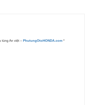
 tùng An việt –
PhutungOtoHONDA.com
*