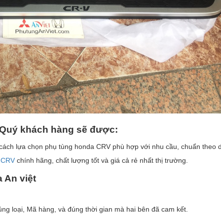
 Qu
ý
kh
á
ch h
à
ng s
ẽ
đ
ượ
c:
cách lựa chọn phụ tùng honda CRV phù hợp với nhu cầu, chuẩn theo dò
a CRV
chính hãng, chất lượng tốt và giá cả rẻ nhất thị trường.
 An vi
ệ
t
 loại, Mã hàng, và đúng thời gian mà hai bên đã cam kết.