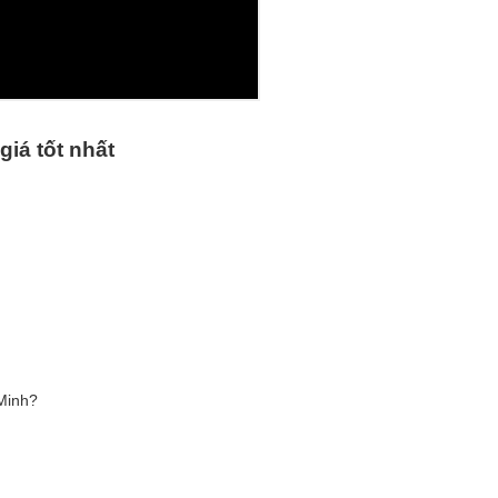
giá t
ố
t nh
ấ
t
Minh?