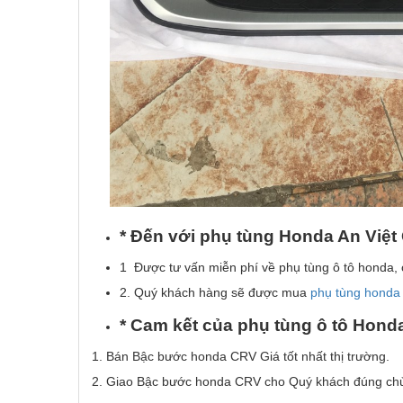
* Đ
ế
n v
ớ
i ph
ụ
t
ù
ng Honda An Vi
ệ
t
1 Được tư vấn miễn phí về phụ tùng ô tô honda, 
2. Quý khách hàng sẽ được mua
phụ tùng hond
* Cam k
ế
t c
ủ
a
ph
ụ
t
ù
ng
ô
t
ô
Honda
Bán Bậc bước honda CRV Giá tốt nhất thị trường.
Giao Bậc bước honda CRV cho Quý khách đúng chủng