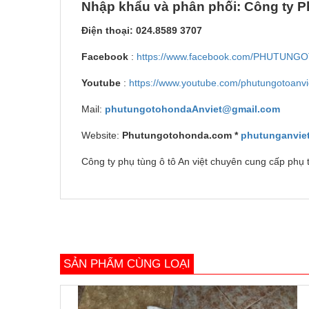
Nh
ậ
p kh
ẩ
u v
à
ph
â
n ph
ố
i: C
ô
ng ty P
Đi
ệ
n tho
ạ
i: 024.8589 3707
Facebook
:
https://www.facebook.com/PHUTUN
Youtube
:
https://www.youtube.com/phutungotoanvi
Mail:
phutungotohondaAnviet@gmail.com
Website:
Phutungotohonda.com *
phutunganvie
Công ty phụ tùng ô tô An việt chuyên cung cấp ph
SẢN PHẨM CÙNG LOẠI