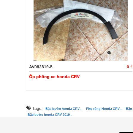
AV082819-5
0 ₫
Ốp phồng xe honda CRV
Tags:
Bậc bước honda CRV ,
Phụ tùng Honda CRV ,
Bậc
Bậc bước honda CRV 2019 ,